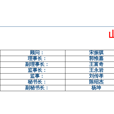
顾问：
宋振骐
理事长：
郭惟嘉
副理事长：
王富奇
监事长：
王永岩
监事：
刘传孝
秘书长：
陈绍杰
副秘书长：
杨坤